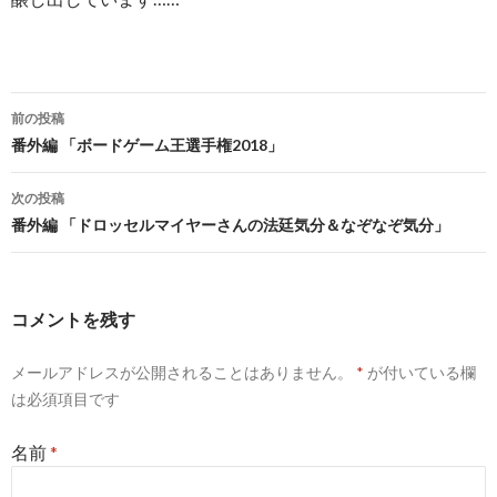
前の投稿
投稿ナビゲーション
番外編 「ボードゲーム王選手権2018」
次の投稿
番外編 「ドロッセルマイヤーさんの法廷気分＆なぞなぞ気分」
コメントを残す
メールアドレスが公開されることはありません。
*
が付いている欄
は必須項目です
名前
*